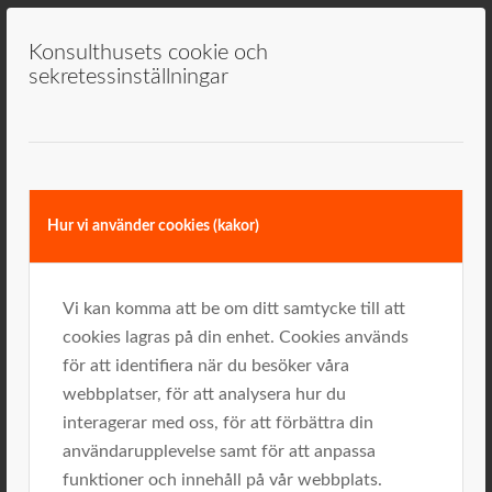
Konsulthusets cookie och
sekretessinställningar
Som konsult får man ibland riktigt känna av varför
Hur vi använder cookies (kakor)
man gör det man gör. Subjektivt såklart, men nedan
får i alla fall mig att känna mening och tacksamhet.
Vi kan komma att be om ditt samtycke till att
Målgruppen denna gång bestod av säljare och
cookies lagras på din enhet. Cookies används
projektledare. Samtliga med placering runt våra tre
för att identifiera när du besöker våra
största städer och det var dags för första träffen inom
webbplatser, för att analysera hur du
det projekt jag fått förmånen att leda under ca 10
interagerar med oss, för att förbättra din
månader. Kunskapsspridning inom bolaget – ett
användarupplevelse samt för att anpassa
fokusområde för innevarande år, och i vårt fall med
funktioner och innehåll på vår webbplats.