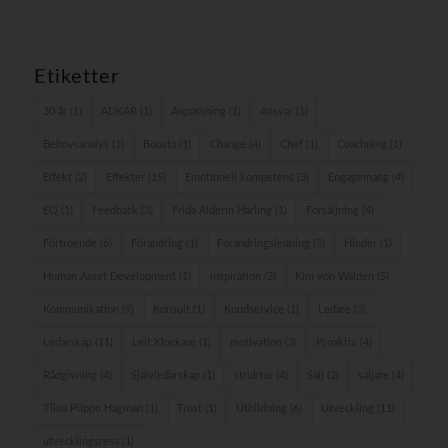
Etiketter
30 år
(1)
ADKAR
(1)
Anpassning
(1)
Ansvar
(1)
Behovsanalys
(1)
Boosta
(1)
Change
(4)
Chef
(1)
Coachning
(1)
Effekt
(2)
Effekter
(15)
Emotionell kompetens
(3)
Engagemang
(4)
EQ
(1)
Feedback
(3)
Frida Alderin Harling
(1)
Försäljning
(4)
Förtroende
(6)
Förändring
(1)
Förändringsledning
(3)
Hinder
(1)
Human Asset Development
(1)
inspiration
(2)
Kim von Walden
(5)
Kommunikation
(9)
Konsult
(1)
Kundservice
(1)
Ledare
(3)
Ledarskap
(11)
Leif Klockare
(1)
motivation
(3)
Proaktiv
(4)
Rådgivning
(4)
Självledarskap
(1)
struktur
(4)
Sälj
(2)
säljare
(4)
Tiina Piippo Hagman
(1)
Trust
(1)
Utbildning
(6)
Utveckling
(11)
utvecklingsresa
(1)