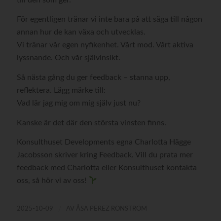
För egentligen tränar vi inte bara på att säga till någon
annan hur de kan växa och utvecklas.
Vi tränar vår egen nyfikenhet. Vårt mod. Vårt aktiva
lyssnande. Och vår självinsikt.
Så nästa gång du ger feedback – stanna upp,
reflektera. Lägg märke till:
Vad lär jag mig om mig själv just nu?
Kanske är det där den största vinsten finns.
Konsulthuset Developments egna Charlotta Hägge
Jacobsson skriver kring Feedback. Vill du prata mer
feedback med Charlotta eller Konsulthuset kontakta
oss, så hör vi av oss!
/
2025-10-09
AV
ÅSA PEREZ RÖNSTRÖM