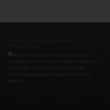
Trygga, säkra och offensiva
affärsbeslut