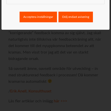
angeläget.
Grunden är att vi skapar tillit inom gruppen och att vi
Acceptera inställningar
Dölj endast avisering
tränar på att ge varandra positiv feedback. Att vi lyfter
varandras tillgångar. Därefter brukar suget efter att få
”korrigerande” feedback komma av sig självt. Jag skall
naturligtvis inte tillskriva vår feedbackträning allt, när
det kommer till det nyuppkomna beteendet av att
kramas. Men visst tror jag att det var en starkt
bidragande orsak.
Så oavsett ämne, oavsett område för utveckling – in
med strukturerad feedback i processen! Då kommer
kramarna automatiskt
/
Erik Anell
,
Konsulthuset
Läs fler artiklar och inlägg
här >>>