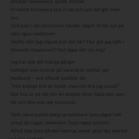
detaljer: beteenden, språk, tonfall.
Vi måste formulera vad vi ser och vad det gör med
oss.
Och just i den processen händer något. Vi får syn på
våra egna reaktioner:
Varför stör jag mig på just det här? Hur gör jag själv i
liknande situationer? Vad säger det om mig?
Jag har sett det många gånger.
Kollegor som lyssnar på varandras samtal, ger
feedback – och efteråt berättar de:
”Min kollega fick en insikt, men det fick jag också!”
Det fina är att det blir en dubbel vinst: både den som
får och den som ger utvecklas.
Tänk om vi kunde börja se feedback som något helt
annat än något obekvämt. Som något positivt.
Alltså inte bara till den som tar emot, utan lika mycket
till den som ger.