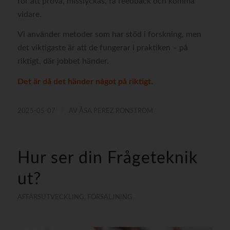
för att pröva, misslyckas, få feedback och komma
vidare.
Vi använder metoder som har stöd i forskning, men
det viktigaste är att de fungerar i praktiken – på
riktigt, där jobbet händer.
Det är då det händer något på riktigt.
/
2025-05-07
AV
ÅSA PEREZ RÖNSTRÖM
Hur ser din Frågeteknik
ut?
AFFÄRSUTVECKLING
,
FÖRSÄLJNING