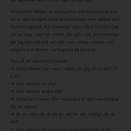
om jag ändå hade tid att laga nyttig mat.
Påverkbart Hinder är exempelvis min tid som jag kan
styra, min budget, mina prioriteringar, min attityd och
förhållningssätt. Att medvetet välja vilket tillstånd jag
vill ha idag, i det här mötet. Att göra rätt prioriteringar;
går jag bara på lust och det som verkar enklast och
roligast och lämnar surdegarna på jäsning?
Tips på att identifiera hinder
Vilka Hinder kan vara i vägen för dig att lyckas? (P
& IP)
Hur hindrar du dig?
Hur hindrar andra dig?
Vilka inre hinder eller motstånd är det som hindrar
dig att agera?
Är du värd att nå dit du vill? Är det möjligt att nå
dit?
Hur mycket vill du nå dit på en skala från 0-10?