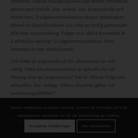
intention. Denna möjliga nackdel kan enkelt förbättras
genom god retorik, dvs. ordval, ton, kroppsspråk och
mimik mm. 2-vägskommunikation skapar delaktighet,
ibland en ökad förståelse och ofta en tydlig gemensam
bild eller sammanhang. Frågor och aktivt lyssnande är
2 effektiva verktyg i 2-vägskommunikation. Men,
metoden är mer tidskrävande.
Om tiden är avgörande så blir situationen än mer
viktig. Vilka situationsvariabler är aktuella för ett
företag eller en organisation? Det är ofta en fråga om
aktualitet, dvs. nuläge. Vilken situation gäller vid
bedömningstillfället?
Här nedan finns en beskrivning av begreppet
Denna webbplats använder cookies. Genom att fortsätta surfa på
Situationsvarabler
:
webbplatsen samtycker du till vår användning av cookies.
Mål- eller uppgiftsvariabler
Acceptera inställningar
Mer information