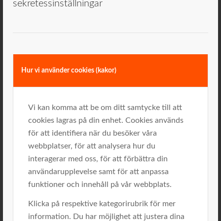
sekretessinställningar
Vid andra tillfällen fungerar inte den här typen av
aktiviteter lika bra.
Gruppen har tappat motivationen och under ytan
gror något som inte sägs i det offentliga rummet.
Hur vi använder cookies (kakor)
Ledaren har inte hunnit eller orkat tag i konflikter
som finns i gruppen.
Vi kan komma att be om ditt samtycke till att
Du som chef har kanske också fått höra; ”Kan inte
cookies lagras på din enhet. Cookies används
du inspirera oss!?!” Eller så finns det en outtalad
för att identifiera när du besöker våra
förväntan att du som ledare/chef SKA inspirera
webbplatser, för att analysera hur du
gänget.
interagerar med oss, för att förbättra din
användarupplevelse samt för att anpassa
Då kan extern, ”inköpt” inspiration snarare skapa
funktioner och innehåll på vår webbplats.
irritation. I stället kan det vara läge att börja gräva där
man står, även om det inte känns lika
Klicka på respektive kategorirubrik för mer
entusiasmerande.
information. Du har möjlighet att justera dina