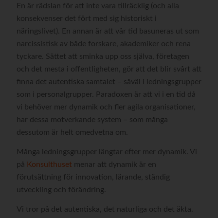
En är rädslan för att inte vara tillräcklig (och alla
konsekvenser det fört med sig historiskt i
näringslivet). En annan är att vår tid basuneras ut som
narcissistisk av både forskare, akademiker och rena
tyckare. Sättet att sminka upp oss själva, företagen
och det mesta i offentligheten, gör att det blir svårt att
finna det autentiska samtalet – såväl i ledningsgrupper
som i personalgrupper. Paradoxen är att vi i en tid då
vi behöver mer dynamik och fler agila organisationer,
har dessa motverkande system – som många
dessutom är helt omedvetna om.
Många ledningsgrupper längtar efter mer dynamik. Vi
på
Konsulthuset
menar att dynamik är en
förutsättning för innovation, lärande, ständig
utveckling och förändring.
Vi tror på det autentiska, det naturliga och det äkta.