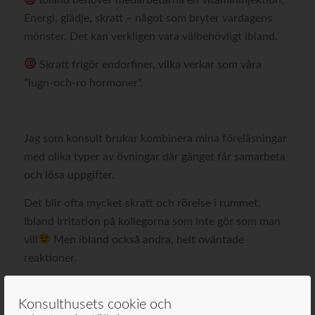
Ibland behöver medarbetarna en vitamininjektion.
Energi, glädje, skratt – något som bryter vardagens
mönster. Det kan verkligen vara välbehövligt ibland.
Skratt frigör endorfiner, vilka verkar som våra
”lugn-och-ro hormoner”.
Jag som konsult brukar kombinera mina föreläsningar
med olika typer av övningar där gänget får samarbeta
och lösa uppgifter.
Det blir ofta mycket skratt och rörelse i rummet.
Ibland irritation på kollegorna som inte gör som man
vill
Men ibland också andra, helt oväntade
reaktioner.
OFTAST HÄNDER NÅGOT!
Konsulthusets cookie och