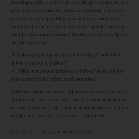
Här skapas tillit – och i tillit kan allt gro, förändras och
växa. Det krävs mod för att vara autentisk. Det krävs
mod att se sina egna tillgångar och bidra med dem
fullt ut och i full potential. Det krävs själ och vilja för
att inte (som min mormor alltid brukade säga) sälja sin
själ till mammon.
Vilka system har ni som tar energi och som håller
er kvar i spel och masker?
Vilka nya system behöver ni införa för att främja
mer autenticitet i mötet med varandra?
Det bästa tipset vi har för att vara mer autentisk är att
studera sig själv i varje nu – för att se om jag lyckades
vara helt autentisk. Här skapas medvetenheten och en
möjlighet att korrigera beteende. /
Marie Vila
/
2022-05-10
AV
ÅSA PEREZ RÖNSTRÖM