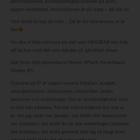
genomarbetad, kundmätningsprocessen på plats,
appen nedladdad, motivationen är på topp – då kör vi!
Och ändå lyckas du inte…. Då är du inte ensam, vi är
fler
Nu ska vi titta närmare på vad som HINDRAR oss från
att lyckas med det som kändes så självklart innan.
Det finns Inte påverkbara Hinder (IP)och Påverkbara
Hinder (P).
Exempel på IP är någon annans tidsplan, budget,
omorganisation, datasystem, omvärlden, andra
personer och avdelningar. Det är omständigheter som
vi inte kan påverka. Förstår inte kunderna hur bra vi
är, om jag hade mer pengar, om ändå vårt datasystem
var snabbare, om ändå de på den avdelningen jobbade
lite snabbare, om ändå gymmet inte låg så långt bort,