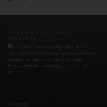
januari 2022
Trygga, säkra och offensiva
affärsbeslut
Navigera