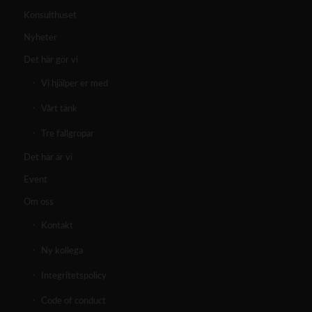
Konsulthuset
Nyheter
Det här gör vi
Vi hjälper er med
Vårt tänk
Tre fallgropar
Det här är vi
Event
Om oss
Kontakt
Ny kollega
Integritetspolicy
Code of conduct