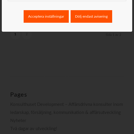
Marie Vila
Acceptera inställningar
Dölj endast avisering
1
2
Sida 1 av 2
Pages
Konsulthuset Development – Affärsdrivna konsulter inom
ledarskap, försäljning, kommunikation & affärsutveckling
Nyheter
Två dagar av utveckling!