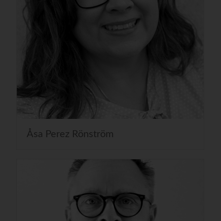
Åsa Perez Rönström