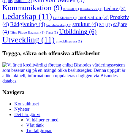
Kim von Walden
(5)
inspiration
(2)
(1)
Kommunikation
(9)
Ledare
(3)
Konsult
(1)
Kundservice
(1)
Ledarskap
(11)
Proaktiv
motivation
(3)
Leif Klockare
(1)
(4)
Rådgivning
(4)
struktur
(4)
säljare
Sälj
(2)
Självledarskap
(1)
Utbildning
(6)
(4)
Tiina Piippo Hagman
(1)
Trust
(1)
Utveckling
(11)
utvecklingsresa
(1)
Trygga, säkra och offensiva affärsbeslut
Navigera
Konsulthuset
Nyheter
Det här gör vi
Vi hjälper er med
Vårt tänk
Tre fallgropar