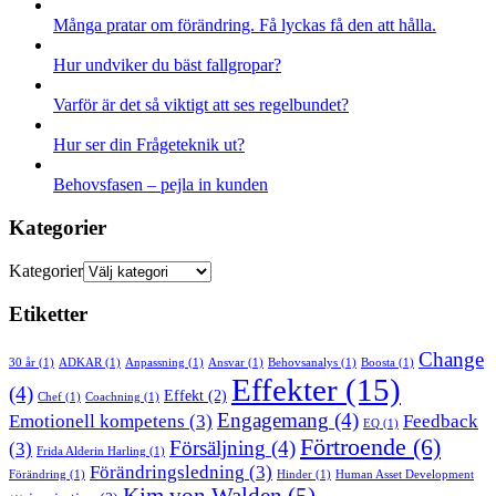
Många pratar om förändring. Få lyckas få den att hålla.
Hur undviker du bäst fallgropar?
Varför är det så viktigt att ses regelbundet?
Hur ser din Frågeteknik ut?
Behovsfasen – pejla in kunden
Kategorier
Kategorier
Etiketter
Change
30 år
(1)
ADKAR
(1)
Anpassning
(1)
Ansvar
(1)
Behovsanalys
(1)
Boosta
(1)
Effekter
(15)
(4)
Effekt
(2)
Chef
(1)
Coachning
(1)
Engagemang
(4)
Emotionell kompetens
(3)
Feedback
EQ
(1)
Förtroende
(6)
Försäljning
(4)
(3)
Frida Alderin Harling
(1)
Förändringsledning
(3)
Förändring
(1)
Hinder
(1)
Human Asset Development