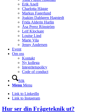
Erik Anell
Charlotta Hägge
Markus Fagerlund
Joakim Dahlgren Hagstedt
Frida Alderin Harlin
Åsa Perez Rönström
Leif Klockare
Louise Lind
Marie Vila
Jenny Andersen
Event
Om oss
Kontakt
Ny kollega
Integritetspolicy
Code of conduct
Sök
Menu
Menu
Link to LinkedIn
Link to Instagram
Hur ser din Frågeteknik ut?