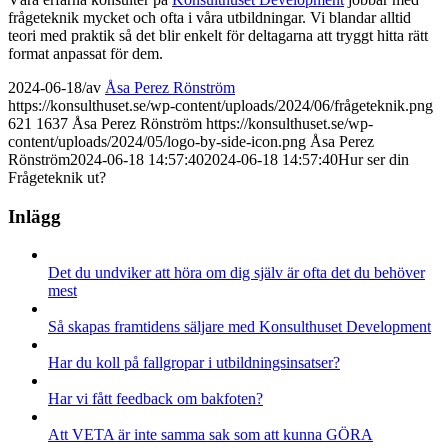
frågeteknik mycket och ofta i våra utbildningar. Vi blandar alltid
teori med praktik så det blir enkelt för deltagarna att tryggt hitta rätt
format anpassat för dem.
2024-06-18
/
av
Åsa Perez Rönström
https://konsulthuset.se/wp-content/uploads/2024/06/frågeteknik.png
621
1637
Åsa Perez Rönström
https://konsulthuset.se/wp-
content/uploads/2024/05/logo-by-side-icon.png
Åsa Perez
Rönström
2024-06-18 14:57:40
2024-06-18 14:57:40
Hur ser din
Frågeteknik ut?
Inlägg
Det du undviker att höra om dig själv är ofta det du behöver
mest
Så skapas framtidens säljare med Konsulthuset Development
Har du koll på fallgropar i utbildningsinsatser?
Har vi fått feedback om bakfoten?
Att VETA är inte samma sak som att kunna GÖRA