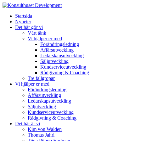
Startsida
Nyheter
Det här gör vi
Vårt tänk
Vi hjälper er med
Förändringsledning
Affärsutveckling
Ledarskapsutveckling
Säljutveckling
Kundserviceutveckling
Rådgivning & Coaching
Tre fallgropar
Vi hjälper er med
Förändringsledning
Affärsutveckling
Ledarskapsutveckling
Säljutveckling
Kundserviceutveckling
Rådgivning & Coaching
Det här är vi
Kim von Walden
Thomas Jahrl
Tiina Piippo Hagman