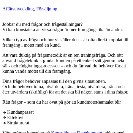
Affärsutveckling
,
Försäljning
Jobbar du med frågor och frågeställningar?
Vi kan konstatera att vissa frågor är mer framgångsrika än andra.
Vilken typ av fråga och hur vi ställer den – är ofta direkt kopplat till
framgång i mötet med en kund.
Att vara duktig på frågemetodik är en ren träningsfråga. Och rätt
använd frågeteknik – guidar kunden på ett enkelt sätt genom hela
sälj- och rådgivningsprocessen – och du får vad du behöver för att
kunna vända mötet till din framgång.
Dina frågor behöver anpassas till den givna situationen.
Och du behöver träna, utvärdera, träna, testa, utvärdera, träna och
åter utvärdera (skriftligt) för att det ska bli någon stuns i dina frågor.
Rätt frågor – som du har övat på gör att kundmötet/samtalet blir
🔸Kundanpassat
🔸Effektivt
🔸Strukturerat
Våra erfarna konsulter på
Konsulthuset Development
jobbar med