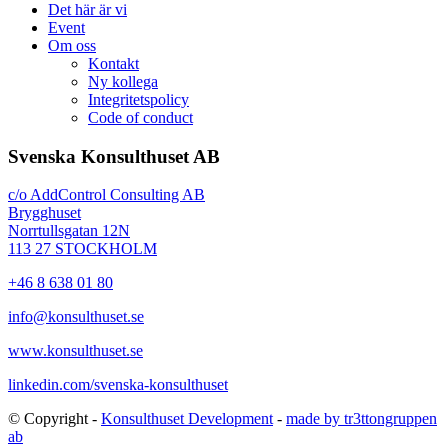
Det här är vi
Event
Om oss
Kontakt
Ny kollega
Integritetspolicy
Code of conduct
Svenska Konsulthuset AB
c/o AddControl Consulting AB
Brygghuset
Norrtullsgatan 12N
113 27 STOCKHOLM
+46 8 638 01 80
info@konsulthuset.se
www.konsulthuset.se
linkedin.com/svenska-konsulthuset
© Copyright -
Konsulthuset Development
-
made by tr3ttongruppen
ab