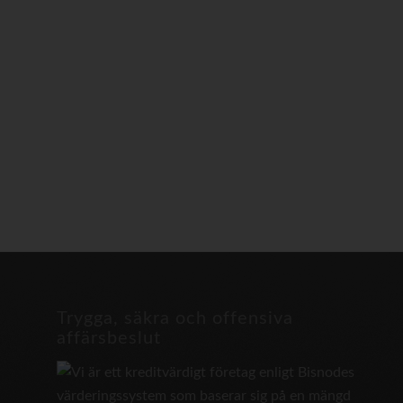
Trygga, säkra och offensiva
affärsbeslut