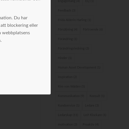
Engagemang
(4)
EQ
(1)
Feedback
(3)
mation. Du har
Frida Alderin Harling
(1)
att blockering eller
Försäljning
(4)
Förtroende
(6)
ka webbplatsens
Förändring
(1)
.
Förändringsledning
(3)
Hinder
(1)
Human Asset Development
(1)
inspiration
(2)
Kim von Walden
(5)
Kommunikation
(9)
Konsult
(1)
Kundservice
(1)
Ledare
(3)
Ledarskap
(11)
Leif Klockare
(1)
motivation
(3)
Proaktiv
(4)