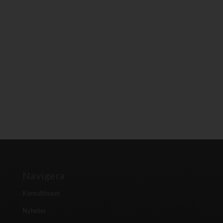
Navigera
Konsulthuset
Nyheter