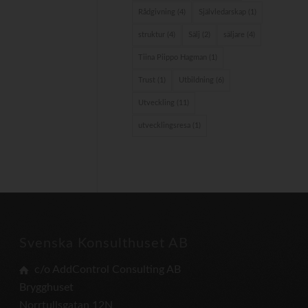
Rådgivning
(4)
Självledarskap
(1)
struktur
(4)
Sälj
(2)
säljare
(4)
Tiina Piippo Hagman
(1)
Trust
(1)
Utbildning
(6)
Utveckling
(11)
utvecklingsresa
(1)
Svenska Konsulthuset AB
c/o AddControl Consulting AB
Brygghuset
Norrtullsgatan 12N