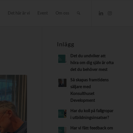
Det här är vi
Event
Om oss
Inlägg
Det du undviker att
höra om dig själv är ofta
det du behöver mest
Så skapas framtidens
säljare med
Konsulthuset
Development
Har du koll på fallgropar
i utbildningsinsatser?
Har vi fått feedback om