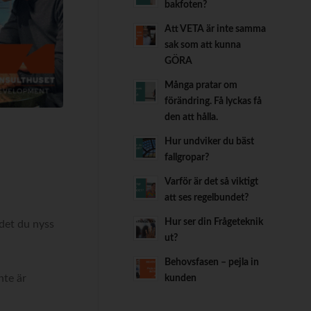
bakfoten?
Att VETA är inte samma
sak som att kunna
GÖRA
Många pratar om
förändring. Få lyckas få
den att hålla.
Hur undviker du bäst
fallgropar?
Varför är det så viktigt
att ses regelbundet?
Hur ser din Frågeteknik
 det du nyss
ut?
Behovsfasen – pejla in
nte är
kunden