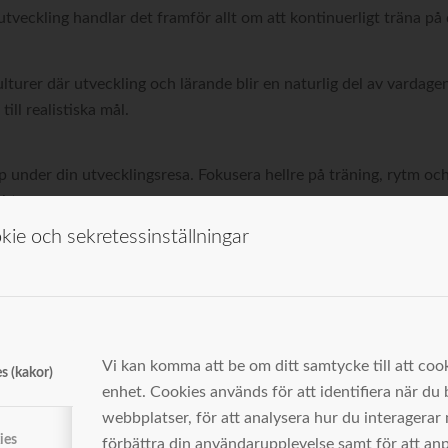
utveckling handlar det framför allt om att kontinuerligt träna på
lturer där utveckling och lärande blir en naturlig del av vardage
ill realistiska mål.
p under din utvecklingsresa. Fokusera hellre på träning, rytm och
bbt.
ie och sekretessinställningar
Vi kan komma att be om ditt samtycke till att cook
s (kakor)
enhet. Cookies används för att identifiera när du
webbplatser, för att analysera hur du interagerar 
ies
förbättra din användarupplevelse samt för att an