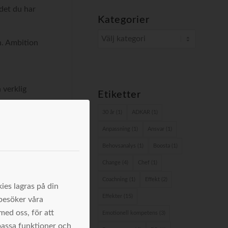
 det du har
Kategorier
Kategorier
n. Ambition
 verklig
Etiketter
30 år
(1)
ADKAR
(1)
Anpassning
(1)
Ansvar
(1)
Behovsanalys
(1)
Boosta
(1)
Change
(4)
Chef
(1)
Coachning
(1)
Effekt
(2)
ies lagras på din
Effekter
(15)
 besöker våra
med oss, för att
Emotionell kompetens
(3)
passa funktioner och