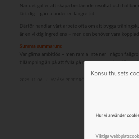
När det gäller att skapa bestående resultat och hållbar 
lärt dig – gärna under en längre tid.
Därför handlar vårt arbete ofta om att bygga träningsku
är en viktig ingrediens – men den behöver vara kopplad t
Summa summarum:
Var gärna ambitiös – men ramla inte ner i någon fallgro
tillämpning än på att fylla på med mer kunskap för sna
Konsulthusets cook
/
2025-11-06
AV
ÅSA PEREZ RÖNSTRÖM
Hur vi använder cookie
Viktiga webbplatscook