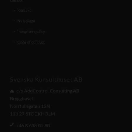
Om oss
Kontakt
Ny kollega
Integritetspolicy
Code of conduct
Svenska Konsulthuset AB
c/o AddControl Consulting AB
Brygghuset
Norrtullsgatan 12N
113 27 STOCKHOLM
+46 8 638 01 80