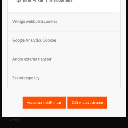
tjänster vi kan tillhandahålla.
Viktiga webbplatscookies
Google Analytics Cookies
Navigera
Konsulthuset
Andra externa tjänster
Nyheter
Det här gör vi
Sekretesspolicy
Vi hjälper er med
Vårt tänk
Tre fallgropar
Acceptera inställningar
Dölj endast avisering
Det här är vi
Event