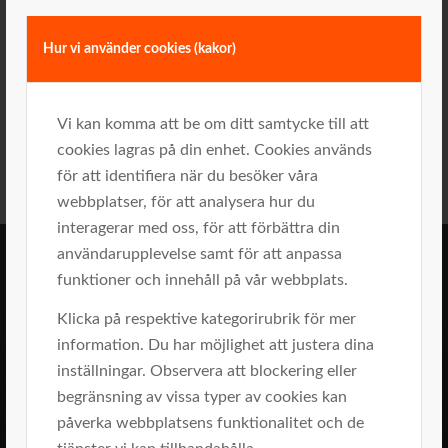
Tips! Om ni inte redan gör det regelbundet – börja
med att boosta varandras tillgångar i teamet eller i
Hur vi använder cookies (kakor)
ledningsgruppen. Det kan lösa upp så många inre
knutar som människor går och bär på. Och när knuten
är upplöst, uppenbarar sig en friare och tryggare
Vi kan komma att be om ditt samtycke till att
individ.
cookies lagras på din enhet. Cookies används
för att identifiera när du besöker våra
webbplatser, för att analysera hur du
interagerar med oss, för att förbättra din
användarupplevelse samt för att anpassa
funktioner och innehåll på vår webbplats.
Trygga, säkra och offensiva
affärsbeslut
Klicka på respektive kategorirubrik för mer
information. Du har möjlighet att justera dina
inställningar. Observera att blockering eller
begränsning av vissa typer av cookies kan
påverka webbplatsens funktionalitet och de