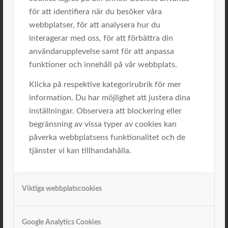
Ledarskap
för att identifiera när du besöker våra
Motivation
webbplatser, för att analysera hur du
Nyheter
interagerar med oss, för att förbättra din
användarupplevelse samt för att anpassa
Archive
funktioner och innehåll på vår webbplats.
mars 2026
Klicka på respektive kategorirubrik för mer
januari 2026
information. Du har möjlighet att justera dina
november 2025
inställningar. Observera att blockering eller
oktober 2025
begränsning av vissa typer av cookies kan
augusti 2025
påverka webbplatsens funktionalitet och de
maj 2025
tjänster vi kan tillhandahålla.
januari 2025
oktober 2024
Viktiga webbplatscookies
juni 2024
april 2024
mars 2024
Google Analytics Cookies