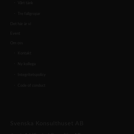
Vårt tänk
Tre fallgropar
Det här är vi
Event
Om oss
Kontakt
Ny kollega
Integritetspolicy
Code of conduct
Svenska Konsulthuset AB