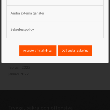
november 2023
september 2023
Andra externa tjänster
januari 2023
november 2022
oktober 2022
Sekretesspolicy
augusti 2022
juni 2022
maj 2022
Acceptera inställningar
Dölj endast avisering
april 2022
mars 2022
februari 2022
januari 2022
Trygga, säkra och offensiva