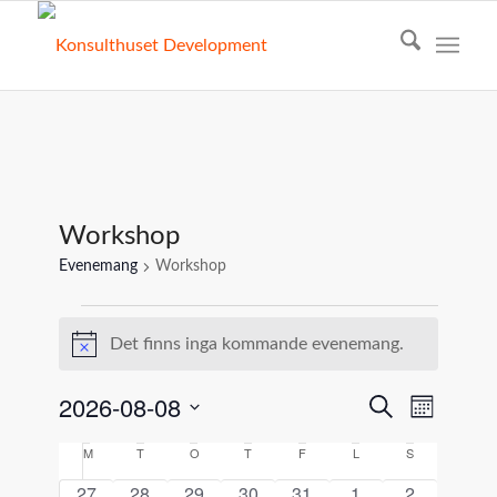
Workshop
Evenemang
Workshop
Evenemang
Det finns inga kommande evenemang.
Notis
2026-08-08
Evenema
Evenem
Sök
Månad
vynavig
Search
Välj
Kalender
M
måndag
T
tisdag
O
onsdag
T
torsdag
F
fredag
L
lördag
S
söndag
and
datum.
av
0
0
0
0
0
0
0
27
28
29
30
31
1
2