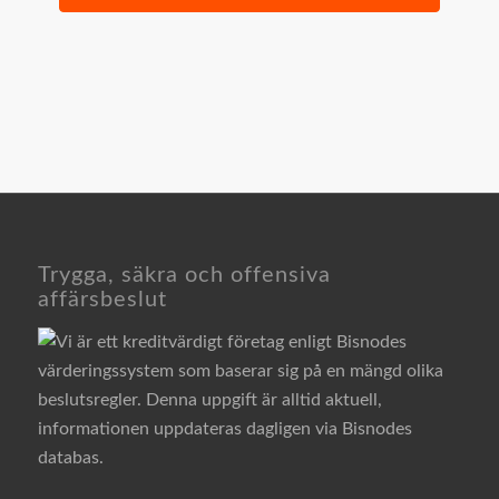
Trygga, säkra och offensiva
affärsbeslut